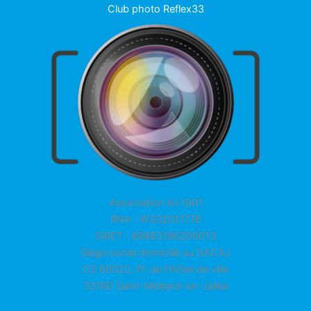
Club photo Reflex33
Association loi 1901
RNA : W332011776
SIRET : 89883186200013
Siège social domicilié au DACAJ
CS 60022, Pl. de l'Hôtel de ville
33160 Saint-Médard-en-Jalles