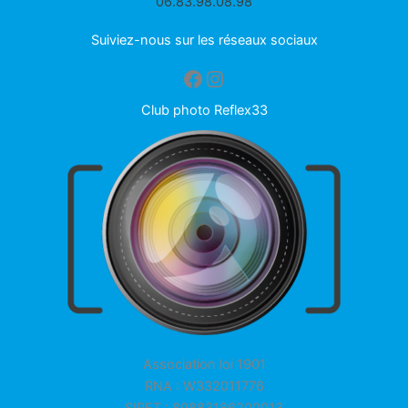
06.83.98.08.98
Suiviez-nous sur les réseaux sociaux
Facebook
Instagram
Club photo Reflex33
Association loi 1901
RNA : W332011776
SIRET : 89883186200013